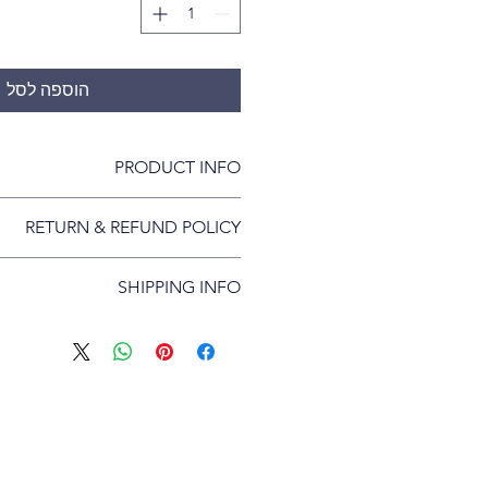
הוספה לסל
PRODUCT INFO
tail. I'm a great place to add more
RETURN & REFUND POLICY
ur product such as sizing, material,
tructions. This is also a great space
und policy. I’m a great place to let
s this product special and how your
SHIPPING INFO
s know what to do in case they are
ustomers can benefit from this item.
tisfied with their purchase. Having a
olicy. I'm a great place to add more
d or exchange policy is a great way
 your shipping methods, packaging
eassure your customers that they can
g straightforward information about
buy with confidence.
icy is a great way to build trust and
ers that they can buy from you with
confidence.