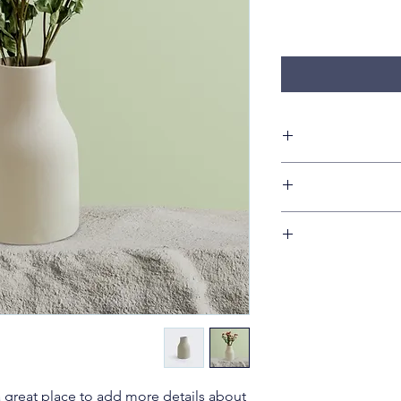
I'm a product de
information about yo
care and cleaning ins
I’m a Return and Ref
to write what make
your customer
c
dissa
I'm a shipping p
straightforward refun
information about
to build trust and r
and cost. Providin
your shipping pol
reassure your custom
a great place to add more details about 